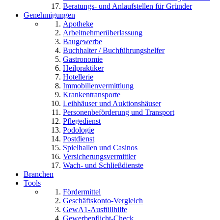
Beratungs- und Anlaufstellen für Gründer
Genehmigungen
Apotheke
Arbeitnehmerüberlassung
Baugewerbe
Buchhalter / Buchführungshelfer
Gastronomie
Heilpraktiker
Hotellerie
Immobilienvermittlung
Krankentransporte
Leihhäuser und Auktionshäuser
Personenbeförderung und Transport
Pflegedienst
Podologie
Postdienst
Spielhallen und Casinos
Versicherungsvermittler
Wach- und Schließdienste
Branchen
Tools
Fördermittel
Geschäftskonto-Vergleich
GewA1-Ausfüllhilfe
Gewerbepflicht-Check