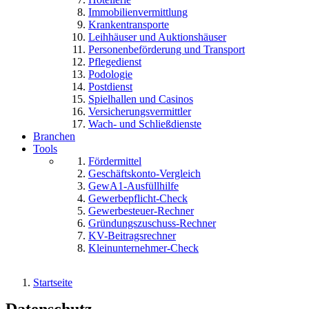
Immobilienvermittlung
Krankentransporte
Leihhäuser und Auktionshäuser
Personenbeförderung und Transport
Pflegedienst
Podologie
Postdienst
Spielhallen und Casinos
Versicherungsvermittler
Wach- und Schließdienste
Branchen
Tools
Fördermittel
Geschäftskonto-Vergleich
GewA1-Ausfüllhilfe
Gewerbepflicht-Check
Gewerbesteuer-Rechner
Gründungszuschuss-Rechner
KV-Beitragsrechner
Kleinunternehmer-Check
Startseite