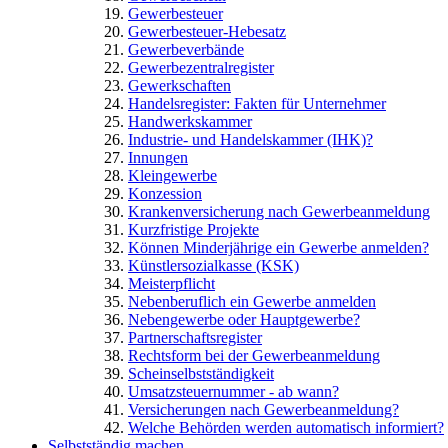
Gewerbesteuer
Gewerbesteuer-Hebesatz
Gewerbeverbände
Gewerbezentralregister
Gewerkschaften
Handelsregister: Fakten für Unternehmer
Handwerkskammer
Industrie- und Handelskammer (IHK)?
Innungen
Kleingewerbe
Konzession
Krankenversicherung nach Gewerbeanmeldung
Kurzfristige Projekte
Können Minderjährige ein Gewerbe anmelden?
Künstlersozialkasse (KSK)
Meisterpflicht
Nebenberuflich ein Gewerbe anmelden
Nebengewerbe oder Hauptgewerbe?
Partnerschaftsregister
Rechtsform bei der Gewerbeanmeldung
Scheinselbstständigkeit
Umsatzsteuernummer - ab wann?
Versicherungen nach Gewerbeanmeldung?
Welche Behörden werden automatisch informiert?
Selbstständig machen