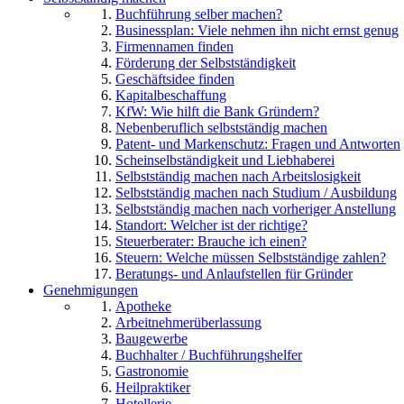
Buchführung selber machen?
Businessplan: Viele nehmen ihn nicht ernst genug
Firmennamen finden
Förderung der Selbstständigkeit
Geschäftsidee finden
Kapitalbeschaffung
KfW: Wie hilft die Bank Gründern?
Nebenberuflich selbstständig machen
Patent- und Markenschutz: Fragen und Antworten
Scheinselbständigkeit und Liebhaberei
Selbstständig machen nach Arbeitslosigkeit
Selbstständig machen nach Studium / Ausbildung
Selbstständig machen nach vorheriger Anstellung
Standort: Welcher ist der richtige?
Steuerberater: Brauche ich einen?
Steuern: Welche müssen Selbstständige zahlen?
Beratungs- und Anlaufstellen für Gründer
Genehmigungen
Apotheke
Arbeitnehmerüberlassung
Baugewerbe
Buchhalter / Buchführungshelfer
Gastronomie
Heilpraktiker
Hotellerie