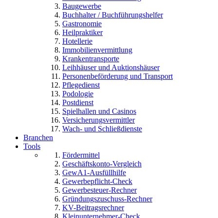
Baugewerbe
Buchhalter / Buchführungshelfer
Gastronomie
Heilpraktiker
Hotellerie
Immobilienvermittlung
Krankentransporte
Leihhäuser und Auktionshäuser
Personenbeförderung und Transport
Pflegedienst
Podologie
Postdienst
Spielhallen und Casinos
Versicherungsvermittler
Wach- und Schließdienste
Branchen
Tools
Fördermittel
Geschäftskonto-Vergleich
GewA1-Ausfüllhilfe
Gewerbepflicht-Check
Gewerbesteuer-Rechner
Gründungszuschuss-Rechner
KV-Beitragsrechner
Kleinunternehmer-Check