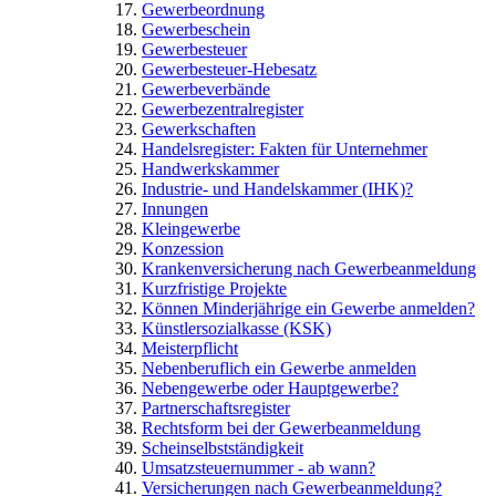
Gewerbeordnung
Gewerbeschein
Gewerbesteuer
Gewerbesteuer-Hebesatz
Gewerbeverbände
Gewerbezentralregister
Gewerkschaften
Handelsregister: Fakten für Unternehmer
Handwerkskammer
Industrie- und Handelskammer (IHK)?
Innungen
Kleingewerbe
Konzession
Krankenversicherung nach Gewerbeanmeldung
Kurzfristige Projekte
Können Minderjährige ein Gewerbe anmelden?
Künstlersozialkasse (KSK)
Meisterpflicht
Nebenberuflich ein Gewerbe anmelden
Nebengewerbe oder Hauptgewerbe?
Partnerschaftsregister
Rechtsform bei der Gewerbeanmeldung
Scheinselbstständigkeit
Umsatzsteuernummer - ab wann?
Versicherungen nach Gewerbeanmeldung?