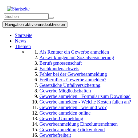
Direkt
zum
Suchformular
Inhalt
Suchen
Navigation aktivieren/deaktivieren
Startseite
News
Themen
Als Rentner ein Gewerbe anmelden
Auswirkungen auf Sozialversicherung
Berufsgenossenschaft
Fachkundenachweis
Fehler bei der Gewerbeanmeldung
Freiberufler - Gewerbe anmelden?
Gesetzliche Unfallversicherung
Gewerbe Mitgliedschaften
Gewerbe anmelden - Formular zum Download
Gewerbe anmelden - Welche Kosten fallen an?
Gewerbe anmelden - wie und wo?
Gewerbe anmelden online
Gewerbe-Ummeldung
Gewerbeanmeldung Einzelunternehmen
Gewerbeanmeldung rückwirkend
Gewerbefreiheit