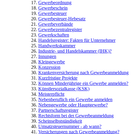
Gewerbeordnung
Gewerbeschein
Gewerbesteuer
Gewerbesteuer-Hebesatz
Gewerbeverbände
Gewerbezentralregister
Gewerkschaften
Handelsregister: Fakten für Unternehmer
Handwerkskammer
Industrie- und Handelskammer (IHK)?
Innungen
Kleingewerbe
Konzession
Krankenversicherung nach Gewerbeanmeldung
Kurzfristige Projekte
Können Minderjährige ein Gewerbe anmelden?
Künstlersozialkasse (KSK)
Meisterpflicht
Nebenberuflich ein Gewerbe anmelden
Nebengewerbe oder Hauptgewerbe?
Partnerschaftsregister
Rechtsform bei der Gewerbeanmeldung
Scheinselbstständigkeit
Umsatzsteuernummer - ab wann?
Versicherungen nach Gewerbeanmeldung?