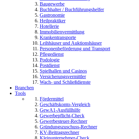
Baugewerbe
Buchhalter / Buchführungshelfer
Gastronomie
Heilpraktiker
Hotellerie
Immobilienvermittlung
Krankentransporte
Leihhäuser und Auktionshäuser
Personenbeförderung und Transport
Pflegedienst
Podologie
Postdienst
Spielhallen und Casinos
Versicherungsvermittler
Wach- und Schließdienste
Branchen
Tools
Fördermittel
Geschäftskonto-Vergleich
GewA1-Ausfüllhilfe
Gewerbepflicht-Check
Gewerbesteuer-Rechner
Gründungszuschuss-Rechner
KV-Beitragsrechner
Kleinunternehmer-Check