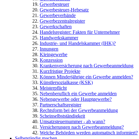
Gewerbesteuer
Gewerbesteuer-Hebesatz
Gewerbeverbände
Gewerbezentralregister
Gewerkschaften
Handelsregister: Fakten für Unternehmer
Handwerkskammer
Industrie- und Handelskammer (IHK)?
Innungen
Kleingewerbe
Konzession
Krankenversicherung nach Gewerbeanmeldung
Kurzfristige Projekte
Können Minderjährige ein Gewerbe anmelden?
Künstlersozialkasse (KSK)
Meisterpflicht
Nebenberuflich ein Gewerbe anmelden
Nebengewerbe oder Hauptgewerbe?
Partnerschaftsregister
Rechtsform bei der Gewerbeanmeldung
Scheinselbstständigkeit
Umsatzsteuernummer - ab wann?
Versicherungen nach Gewerbeanmeldung?
Welche Behörden werden automatisch informiert?
Selbstständig machen