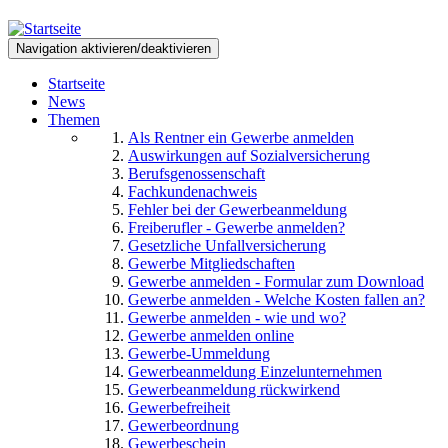
Direkt
zum
Navigation aktivieren/deaktivieren
Inhalt
Startseite
News
Themen
Als Rentner ein Gewerbe anmelden
Auswirkungen auf Sozialversicherung
Berufsgenossenschaft
Fachkundenachweis
Fehler bei der Gewerbeanmeldung
Freiberufler - Gewerbe anmelden?
Gesetzliche Unfallversicherung
Gewerbe Mitgliedschaften
Gewerbe anmelden - Formular zum Download
Gewerbe anmelden - Welche Kosten fallen an?
Gewerbe anmelden - wie und wo?
Gewerbe anmelden online
Gewerbe-Ummeldung
Gewerbeanmeldung Einzelunternehmen
Gewerbeanmeldung rückwirkend
Gewerbefreiheit
Gewerbeordnung
Gewerbeschein