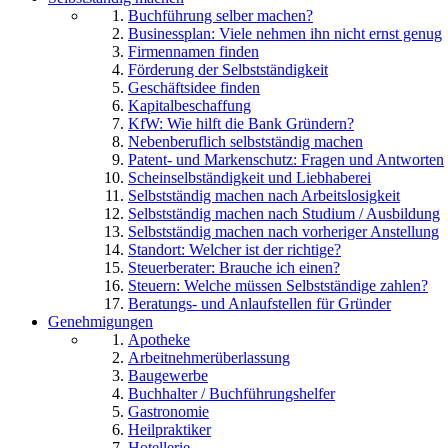
Buchführung selber machen?
Businessplan: Viele nehmen ihn nicht ernst genug
Firmennamen finden
Förderung der Selbstständigkeit
Geschäftsidee finden
Kapitalbeschaffung
KfW: Wie hilft die Bank Gründern?
Nebenberuflich selbstständig machen
Patent- und Markenschutz: Fragen und Antworten
Scheinselbständigkeit und Liebhaberei
Selbstständig machen nach Arbeitslosigkeit
Selbstständig machen nach Studium / Ausbildung
Selbstständig machen nach vorheriger Anstellung
Standort: Welcher ist der richtige?
Steuerberater: Brauche ich einen?
Steuern: Welche müssen Selbstständige zahlen?
Beratungs- und Anlaufstellen für Gründer
Genehmigungen
Apotheke
Arbeitnehmerüberlassung
Baugewerbe
Buchhalter / Buchführungshelfer
Gastronomie
Heilpraktiker
Hotellerie