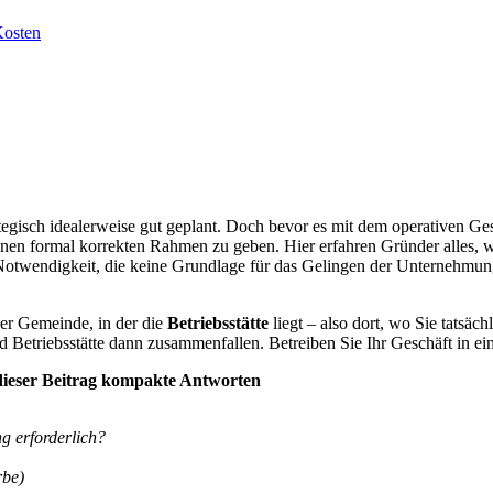
Kosten
ategisch idealerweise gut geplant. Doch bevor es mit dem operativen Ges
inen formal korrekten Rahmen zu geben. Hier erfahren Gründer alles, was
twendigkeit, die keine Grundlage für das Gelingen der Unternehmung bie
der Gemeinde, in der die
Betriebsstätte
liegt – also dort, wo Sie tatsäc
 Betriebsstätte dann zusammenfallen. Betreiben Sie Ihr Geschäft in ei
dieser Beitrag kompakte Antworten
g erforderlich?
rbe)