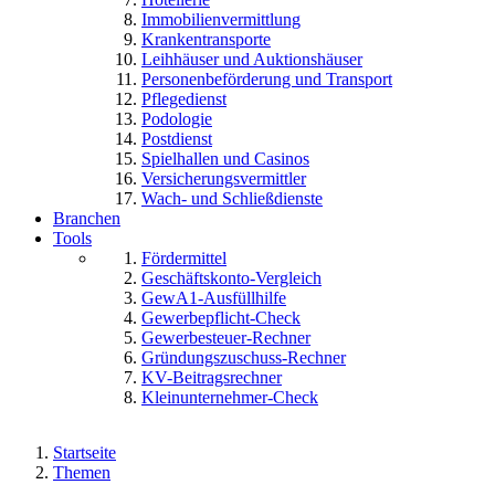
Immobilienvermittlung
Krankentransporte
Leihhäuser und Auktionshäuser
Personenbeförderung und Transport
Pflegedienst
Podologie
Postdienst
Spielhallen und Casinos
Versicherungsvermittler
Wach- und Schließdienste
Branchen
Tools
Fördermittel
Geschäftskonto-Vergleich
GewA1-Ausfüllhilfe
Gewerbepflicht-Check
Gewerbesteuer-Rechner
Gründungszuschuss-Rechner
KV-Beitragsrechner
Kleinunternehmer-Check
Startseite
Themen