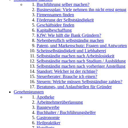
Buchführung selber machen?
Businessplan: Viele nehmen ihn nicht ernst genug
Firmennamen finden
Förderung der Selbstständigkeit
Geschäftsidee finden
Kapitalbeschaffung
KfW: Wie hilft die Bank Gründern?
Nebenberuflich selbstständig machen
Patent- und Markenschutz: Fragen und Antworten
Scheinselbständigkeit und Liebhaberei
Selbstständig machen nach Arbeitslosigkeit
Selbstständig machen nach Studium / Ausbildung
Selbstständig machen nach vorheriger Anstellung
Standort: Welcher ist der richtige?
Steuerberater: Brauche ich einen?
Steuern: Welche müssen Selbstständige zahlen?
Beratungs- und Anlaufstellen für Gründer
Genehmigungen
Apotheke
Arbeitnehmerüberlassung
Baugewerbe
Buchhalter / Buchführungshelfer
Gastronomie
Heilpraktiker
Hotellerie