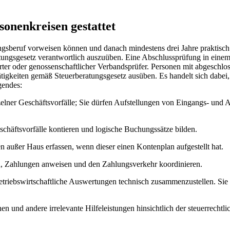
sonenkreisen gestattet
sberuf vorweisen können und danach mindestens drei Jahre praktisch 
tungsgesetz verantwortlich auszuüben. Eine Abschlussprüfung in einem
wärter oder genossenschaftlicher Verbandsprüfer. Personen mit abgesch
Tätigkeiten gemäß Steuerberatungsgesetz ausüben. Es handelt sich dabe
gendes:
zelner Geschäftsvorfälle; Sie dürfen Aufstellungen von Eingangs- u
häftsvorfälle kontieren und logische Buchungssätze bilden.
n außer Haus erfassen, wenn dieser einen Kontenplan aufgestellt hat.
, Zahlungen anweisen und den Zahlungsverkehr koordinieren.
betriebswirtschaftliche Auswertungen technisch zusammenzustellen. Sie 
 und andere irrelevante Hilfeleistungen hinsichtlich der steuerrech