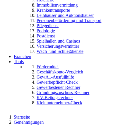
Immobilienvermittlung
Krankentransporte
Leihhäuser und Auktionshäuser
Personenbeförderung und Transport
Pflegedienst
Podologie
Postdienst
Spielhallen und Casinos
Versicherungsvermittler
Wach- und Schließdienste
Branchen
Tools
Fördermittel
Geschäftskonto-Vergleich
GewA1-Ausfüllhilfe
Gewerbepflicht-Check
Gewerbesteuer-Rechner
Gründungszuschuss-Rechner
KV-Beitragsrechner
Kleinunternehmer-Check
Startseite
Genehmigungen