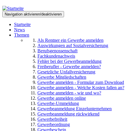
Direkt
zum
Navigation aktivieren/deaktivieren
Inhalt
Startseite
News
Themen
Als Rentner ein Gewerbe anmelden
Auswirkungen auf Sozialversicherung
Berufsgenossenschaft
Fachkundenachweis
Fehler bei der Gewerbeanmeldung
Freiberufler - Gewerbe anmelden?
Gesetzliche Unfallversicherung
Gewerbe Mitgliedschaften
Gewerbe anmelden - Formular zum Download
Gewerbe anmelden - Welche Kosten fallen an?
Gewerbe anmelden - wie und wo?
Gewerbe anmelden online
Gewerbe-Ummeldung
Gewerbeanmeldung Einzelunternehmen
Gewerbeanmeldung rückwirkend
Gewerbefreiheit
Gewerbeordnung
Gewerbeschein