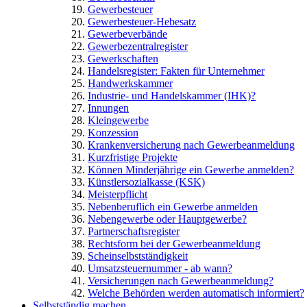
Gewerbesteuer
Gewerbesteuer-Hebesatz
Gewerbeverbände
Gewerbezentralregister
Gewerkschaften
Handelsregister: Fakten für Unternehmer
Handwerkskammer
Industrie- und Handelskammer (IHK)?
Innungen
Kleingewerbe
Konzession
Krankenversicherung nach Gewerbeanmeldung
Kurzfristige Projekte
Können Minderjährige ein Gewerbe anmelden?
Künstlersozialkasse (KSK)
Meisterpflicht
Nebenberuflich ein Gewerbe anmelden
Nebengewerbe oder Hauptgewerbe?
Partnerschaftsregister
Rechtsform bei der Gewerbeanmeldung
Scheinselbstständigkeit
Umsatzsteuernummer - ab wann?
Versicherungen nach Gewerbeanmeldung?
Welche Behörden werden automatisch informiert?
Selbstständig machen