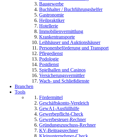
Baugewerbe
Buchhalter / Buchführungshelfer
Gastronomie
Heilpraktiker
Hotellerie
Immobilienvermittlung
Krankentransporte
Leihhäuser und Auktionshäuser
Personenbeförderung und Transport
Pflegedienst
Podologie
Postdienst
Spielhallen und Casinos
Versicherungsvermittler
Wach- und Schließdienste
Branchen
Tools
Fördermittel
Geschäftskonto-Vergleich
GewA1-Ausfüllhilfe
Gewerbepflicht-Check
Gewerbesteuer-Rechner
Gründungszuschuss-Rechner
KV-Beitragsrechner
Kleinunternehmer-Check