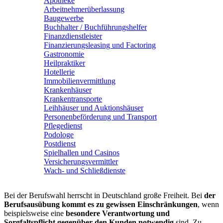
Apotheke
Arbeitnehmerüberlassung
Baugewerbe
Buchhalter / Buchführungshelfer
Finanzdienstleister
Finanzierungsleasing und Factoring
Gastronomie
Heilpraktiker
Hotellerie
Immobilienvermittlung
Krankenhäuser
Krankentransporte
Leihhäuser und Auktionshäuser
Personenbeförderung und Transport
Pflegedienst
Podologe
Postdienst
Spielhallen und Casinos
Versicherungsvermittler
Wach- und Schließdienste
Bei der Berufswahl herrscht in Deutschland große Freiheit. Bei
der
Berufsausübung kommt es zu gewissen Einschränkungen
, wenn
beispielsweise eine
besondere Verantwortung und
Sorgfaltspflicht gegenüber den Kunden notwendig
sind. Zu