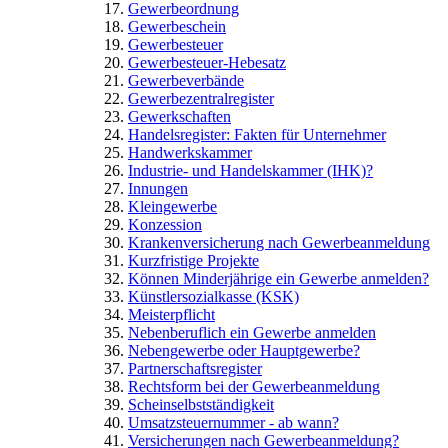
Gewerbeordnung
Gewerbeschein
Gewerbesteuer
Gewerbesteuer-Hebesatz
Gewerbeverbände
Gewerbezentralregister
Gewerkschaften
Handelsregister: Fakten für Unternehmer
Handwerkskammer
Industrie- und Handelskammer (IHK)?
Innungen
Kleingewerbe
Konzession
Krankenversicherung nach Gewerbeanmeldung
Kurzfristige Projekte
Können Minderjährige ein Gewerbe anmelden?
Künstlersozialkasse (KSK)
Meisterpflicht
Nebenberuflich ein Gewerbe anmelden
Nebengewerbe oder Hauptgewerbe?
Partnerschaftsregister
Rechtsform bei der Gewerbeanmeldung
Scheinselbstständigkeit
Umsatzsteuernummer - ab wann?
Versicherungen nach Gewerbeanmeldung?