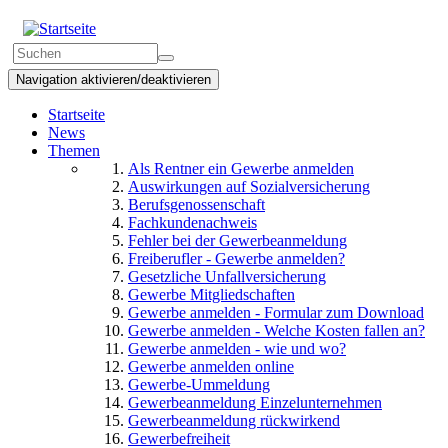
Direkt
zum
Suchformular
Inhalt
Suchen
Navigation aktivieren/deaktivieren
Startseite
News
Themen
Als Rentner ein Gewerbe anmelden
Auswirkungen auf Sozialversicherung
Berufsgenossenschaft
Fachkundenachweis
Fehler bei der Gewerbeanmeldung
Freiberufler - Gewerbe anmelden?
Gesetzliche Unfallversicherung
Gewerbe Mitgliedschaften
Gewerbe anmelden - Formular zum Download
Gewerbe anmelden - Welche Kosten fallen an?
Gewerbe anmelden - wie und wo?
Gewerbe anmelden online
Gewerbe-Ummeldung
Gewerbeanmeldung Einzelunternehmen
Gewerbeanmeldung rückwirkend
Gewerbefreiheit