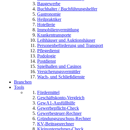
Baugewerbe
Buchhalter / Buchführungshelfer
Gastronomie
Heilpraktiker
Hotellerie
Immobilienvermittlung
Krankentransporte
Leihhäuser und Auktionshäuser
Personenbeförderung und Transport
Pflegedienst
Podologie
Postdienst
Spielhallen und Casinos
Versicherungsvermittler
Wach- und Schließdienste
Branchen
Tools
Fördermittel
Geschäftskonto-Vergleich
GewA1-Ausfüllhilfe
Gewerbepflicht-Check
Gewerbesteuer-Rechner
Gründungszuschuss-Rechner
KV-Beitragsrechner
Kleinunternehmer-Check