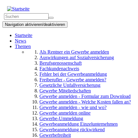
Direkt
zum
Suchformular
Inhalt
Suchen
Navigation aktivieren/deaktivieren
Startseite
News
Themen
Als Rentner ein Gewerbe anmelden
Auswirkungen auf Sozialversicherung
Berufsgenossenschaft
Fachkundenachweis
Fehler bei der Gewerbeanmeldung
Freiberufler - Gewerbe anmelden?
Gesetzliche Unfallversicherung
Gewerbe Mitgliedschaften
Gewerbe anmelden - Formular zum Download
Gewerbe anmelden - Welche Kosten fallen an?
Gewerbe anmelden - wie und wo?
Gewerbe anmelden online
Gewerbe-Ummeldung
Gewerbeanmeldung Einzelunternehmen
Gewerbeanmeldung rückwirkend
Gewerbefreiheit