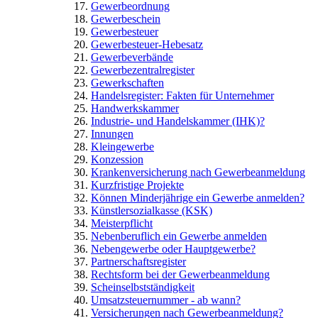
Gewerbeordnung
Gewerbeschein
Gewerbesteuer
Gewerbesteuer-Hebesatz
Gewerbeverbände
Gewerbezentralregister
Gewerkschaften
Handelsregister: Fakten für Unternehmer
Handwerkskammer
Industrie- und Handelskammer (IHK)?
Innungen
Kleingewerbe
Konzession
Krankenversicherung nach Gewerbeanmeldung
Kurzfristige Projekte
Können Minderjährige ein Gewerbe anmelden?
Künstlersozialkasse (KSK)
Meisterpflicht
Nebenberuflich ein Gewerbe anmelden
Nebengewerbe oder Hauptgewerbe?
Partnerschaftsregister
Rechtsform bei der Gewerbeanmeldung
Scheinselbstständigkeit
Umsatzsteuernummer - ab wann?
Versicherungen nach Gewerbeanmeldung?