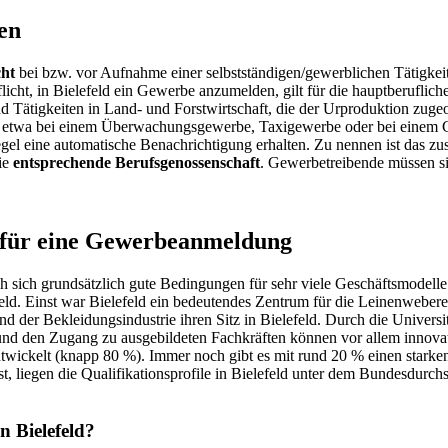
en
cht
bei bzw. vor Aufnahme einer selbstständigen/gewerblichen Tätigkeit.
flicht, in Bielefeld ein Gewerbe anzumelden, gilt für die hauptberuflich
Tätigkeiten in Land- und Forstwirtschaft, die der Urproduktion zugeor
o etwa bei einem Überwachungsgewerbe, Taxigewerbe oder bei einem 
egel eine automatische Benachrichtigung erhalten. Zu nennen ist das z
ie
entsprechende Berufsgenossenschaft
. Gewerbetreibende müssen si
ht für eine Gewerbeanmeldung
ch sich grundsätzlich gute Bedingungen für sehr viele Geschäftsmodell
feld. Einst war Bielefeld ein bedeutendes Zentrum für die Leinenwebe
 der Bekleidungsindustrie ihren Sitz in Bielefeld. Durch die Universit
nd den Zugang zu ausgebildeten Fachkräften können vor allem innovati
t entwickelt (knapp 80 %). Immer noch gibt es mit rund 20 % einen sta
, liegen die Qualifikationsprofile in Bielefeld unter dem Bundesdurchsc
n Bielefeld?