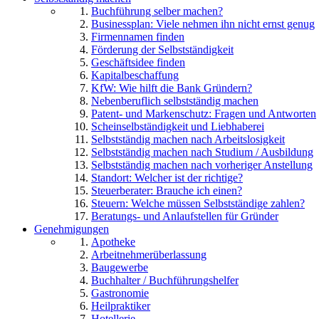
Buchführung selber machen?
Businessplan: Viele nehmen ihn nicht ernst genug
Firmennamen finden
Förderung der Selbstständigkeit
Geschäftsidee finden
Kapitalbeschaffung
KfW: Wie hilft die Bank Gründern?
Nebenberuflich selbstständig machen
Patent- und Markenschutz: Fragen und Antworten
Scheinselbständigkeit und Liebhaberei
Selbstständig machen nach Arbeitslosigkeit
Selbstständig machen nach Studium / Ausbildung
Selbstständig machen nach vorheriger Anstellung
Standort: Welcher ist der richtige?
Steuerberater: Brauche ich einen?
Steuern: Welche müssen Selbstständige zahlen?
Beratungs- und Anlaufstellen für Gründer
Genehmigungen
Apotheke
Arbeitnehmerüberlassung
Baugewerbe
Buchhalter / Buchführungshelfer
Gastronomie
Heilpraktiker
Hotellerie