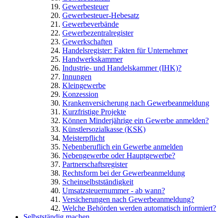
Gewerbesteuer
Gewerbesteuer-Hebesatz
Gewerbeverbände
Gewerbezentralregister
Gewerkschaften
Handelsregister: Fakten für Unternehmer
Handwerkskammer
Industrie- und Handelskammer (IHK)?
Innungen
Kleingewerbe
Konzession
Krankenversicherung nach Gewerbeanmeldung
Kurzfristige Projekte
Können Minderjährige ein Gewerbe anmelden?
Künstlersozialkasse (KSK)
Meisterpflicht
Nebenberuflich ein Gewerbe anmelden
Nebengewerbe oder Hauptgewerbe?
Partnerschaftsregister
Rechtsform bei der Gewerbeanmeldung
Scheinselbstständigkeit
Umsatzsteuernummer - ab wann?
Versicherungen nach Gewerbeanmeldung?
Welche Behörden werden automatisch informiert?
Selbstständig machen