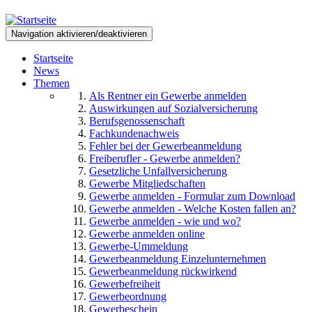
Direkt
zum
Navigation aktivieren/deaktivieren
Inhalt
Startseite
News
Themen
Als Rentner ein Gewerbe anmelden
Auswirkungen auf Sozialversicherung
Berufsgenossenschaft
Fachkundenachweis
Fehler bei der Gewerbeanmeldung
Freiberufler - Gewerbe anmelden?
Gesetzliche Unfallversicherung
Gewerbe Mitgliedschaften
Gewerbe anmelden - Formular zum Download
Gewerbe anmelden - Welche Kosten fallen an?
Gewerbe anmelden - wie und wo?
Gewerbe anmelden online
Gewerbe-Ummeldung
Gewerbeanmeldung Einzelunternehmen
Gewerbeanmeldung rückwirkend
Gewerbefreiheit
Gewerbeordnung
Gewerbeschein