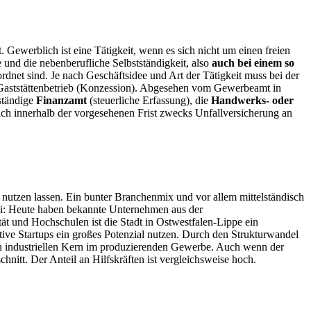
 Gewerblich ist eine Tätigkeit, wenn es sich nicht um einen freien
e und die nebenberufliche Selbstständigkeit, also
auch bei einem so
dnet sind. Je nach Geschäftsidee und Art der Tätigkeit muss bei der
Gaststättenbetrieb (Konzession). Abgesehen vom Gewerbeamt in
uständige
Finanzamt
(steuerliche Erfassung), die
Handwerks- oder
ch innerhalb der vorgesehenen Frist zwecks Unfallversicherung an
e nutzen lassen. Ein bunter Branchenmix und vor allem mittelständisch
rei: Heute haben bekannte Unternehmen aus der
ät und Hochschulen ist die Stadt in Ostwestfalen-Lippe ein
ve Startups ein großes Potenzial nutzen. Durch den Strukturwandel
rken industriellen Kern im produzierenden Gewerbe. Auch wenn der
hnitt. Der Anteil an Hilfskräften ist vergleichsweise hoch.