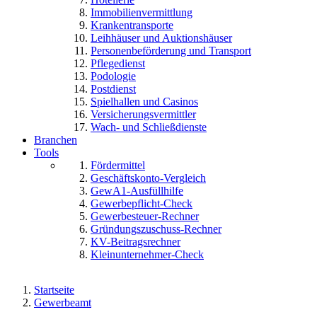
Immobilienvermittlung
Krankentransporte
Leihhäuser und Auktionshäuser
Personenbeförderung und Transport
Pflegedienst
Podologie
Postdienst
Spielhallen und Casinos
Versicherungsvermittler
Wach- und Schließdienste
Branchen
Tools
Fördermittel
Geschäftskonto-Vergleich
GewA1-Ausfüllhilfe
Gewerbepflicht-Check
Gewerbesteuer-Rechner
Gründungszuschuss-Rechner
KV-Beitragsrechner
Kleinunternehmer-Check
Startseite
Gewerbeamt