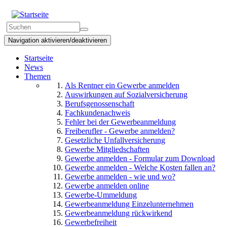
Direkt
zum
Suchformular
Inhalt
Suchen
Navigation aktivieren/deaktivieren
Startseite
News
Themen
Als Rentner ein Gewerbe anmelden
Auswirkungen auf Sozialversicherung
Berufsgenossenschaft
Fachkundenachweis
Fehler bei der Gewerbeanmeldung
Freiberufler - Gewerbe anmelden?
Gesetzliche Unfallversicherung
Gewerbe Mitgliedschaften
Gewerbe anmelden - Formular zum Download
Gewerbe anmelden - Welche Kosten fallen an?
Gewerbe anmelden - wie und wo?
Gewerbe anmelden online
Gewerbe-Ummeldung
Gewerbeanmeldung Einzelunternehmen
Gewerbeanmeldung rückwirkend
Gewerbefreiheit