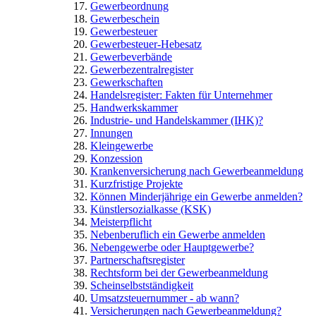
Gewerbeordnung
Gewerbeschein
Gewerbesteuer
Gewerbesteuer-Hebesatz
Gewerbeverbände
Gewerbezentralregister
Gewerkschaften
Handelsregister: Fakten für Unternehmer
Handwerkskammer
Industrie- und Handelskammer (IHK)?
Innungen
Kleingewerbe
Konzession
Krankenversicherung nach Gewerbeanmeldung
Kurzfristige Projekte
Können Minderjährige ein Gewerbe anmelden?
Künstlersozialkasse (KSK)
Meisterpflicht
Nebenberuflich ein Gewerbe anmelden
Nebengewerbe oder Hauptgewerbe?
Partnerschaftsregister
Rechtsform bei der Gewerbeanmeldung
Scheinselbstständigkeit
Umsatzsteuernummer - ab wann?
Versicherungen nach Gewerbeanmeldung?