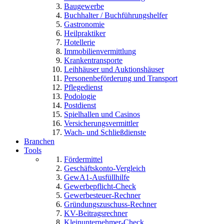
Baugewerbe
Buchhalter / Buchführungshelfer
Gastronomie
Heilpraktiker
Hotellerie
Immobilienvermittlung
Krankentransporte
Leihhäuser und Auktionshäuser
Personenbeförderung und Transport
Pflegedienst
Podologie
Postdienst
Spielhallen und Casinos
Versicherungsvermittler
Wach- und Schließdienste
Branchen
Tools
Fördermittel
Geschäftskonto-Vergleich
GewA1-Ausfüllhilfe
Gewerbepflicht-Check
Gewerbesteuer-Rechner
Gründungszuschuss-Rechner
KV-Beitragsrechner
Kleinunternehmer-Check