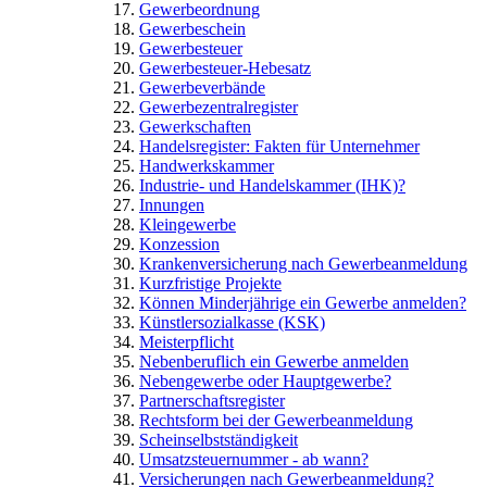
Gewerbeordnung
Gewerbeschein
Gewerbesteuer
Gewerbesteuer-Hebesatz
Gewerbeverbände
Gewerbezentralregister
Gewerkschaften
Handelsregister: Fakten für Unternehmer
Handwerkskammer
Industrie- und Handelskammer (IHK)?
Innungen
Kleingewerbe
Konzession
Krankenversicherung nach Gewerbeanmeldung
Kurzfristige Projekte
Können Minderjährige ein Gewerbe anmelden?
Künstlersozialkasse (KSK)
Meisterpflicht
Nebenberuflich ein Gewerbe anmelden
Nebengewerbe oder Hauptgewerbe?
Partnerschaftsregister
Rechtsform bei der Gewerbeanmeldung
Scheinselbstständigkeit
Umsatzsteuernummer - ab wann?
Versicherungen nach Gewerbeanmeldung?