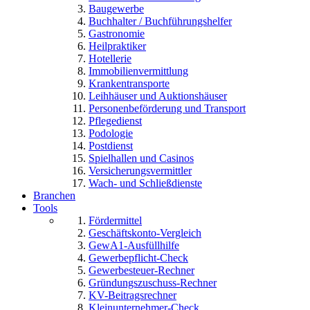
Baugewerbe
Buchhalter / Buchführungshelfer
Gastronomie
Heilpraktiker
Hotellerie
Immobilienvermittlung
Krankentransporte
Leihhäuser und Auktionshäuser
Personenbeförderung und Transport
Pflegedienst
Podologie
Postdienst
Spielhallen und Casinos
Versicherungsvermittler
Wach- und Schließdienste
Branchen
Tools
Fördermittel
Geschäftskonto-Vergleich
GewA1-Ausfüllhilfe
Gewerbepflicht-Check
Gewerbesteuer-Rechner
Gründungszuschuss-Rechner
KV-Beitragsrechner
Kleinunternehmer-Check