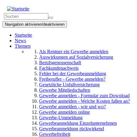
Direkt
zum
Suchformular
Inhalt
Suchen
Navigation aktivieren/deaktivieren
Startseite
News
Themen
Als Rentner ein Gewerbe anmelden
Auswirkungen auf Sozialversicherung
Berufsgenossenschaft
Fachkundenachweis
Fehler bei der Gewerbeanmeldung
Freiberufler - Gewerbe anmelden?
Gesetzliche Unfallversicherung
Gewerbe Mitgliedschaften
Gewerbe anmelden - Formular zum Download
Gewerbe anmelden - Welche Kosten fallen an?
Gewerbe anmelden - wie und wo?
Gewerbe anmelden online
Gewerbe-Ummeldung
Gewerbeanmeldung Einzelunternehmen
Gewerbeanmeldung rückwirkend
Gewerbefreiheit