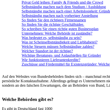
Privat Geld leihen: Family & Friends und die Crowd
Selbstständig machen nach dem Studium / Ausbildung
Selbstständig machen nach einer Arbeitslosigkeit: Grün
Selbstständig machen nach vorheriger Anstellung
So finden Sie den richtigen Firmennamen
So finden Sie die richtige Geschäftsidee.
So schreiben Sie einen richtig guten Businessplan
Unternehmen: Welche Behörde ist zuständig?
Was bedeutet es, selbstständig zu sein?
Was ist Scheinselbstständigkeit und Liebhaberei?
Welche Steuern müssen Selbstständige zahlen?
Welcher Standort ist der richtige?
Wichtige Beratungs- und Anlaufstellen für Gründer
Wie funktionieren Lieferantenkredite?
Zuschüsse und Fördermittel für Existenzgründer: Welche 
Auf den Websites von Bundesbehörden finden sich – manchmal recht v
persönliche Kontaktaufnahme. Allerdings gelingt es Unternehmern nich
sondern an den falschen Erwartungen, die an Behörden von Bund, L
Welche Behörden gibt es?
Es gibt in Deutschland fast 1000