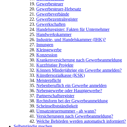
Gewerbesteuer
Gewerbesteuer-Hebesatz
Gewerbeverbände
Gewerbezentralregister
Gewerkschaften
Handelsregister: Fakten für Unternehmer
Handwerkskammer
Industrie- und Handelskammer (IHK)?
Innungen
Kleingewerbe
Konzession
Krankenversicherung nach Gewerbeanmeldung
Kurzfristige Projekte
Können Minderjährige ein Gewerbe anmelden?
Künstlersozialkasse (KSK)
Meisterpflicht
Nebenberuflich ein Gewerbe anmelden
Nebengewerbe oder Hauptgewerbe?
Partnerschaftsregister
Rechtsform bei der Gewerbeanmeldung
Scheinselbstständigkeit
Umsatzsteuernummer - ab wann?
Versicherungen nach Gewerbeanmeldung?
Welche Behörden werden automatisch informiert?
Selbstständig machen