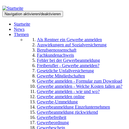
Direkt
zum
Navigation aktivieren/deaktivieren
Inhalt
Startseite
News
Themen
Als Rentner ein Gewerbe anmelden
Auswirkungen auf Sozialversicherung
Berufsgenossenschaft
Fachkundenachweis
Fehler bei der Gewerbeanmeldung
Freiberufler - Gewerbe anmelden?
Gesetzliche Unfallversicherung
Gewerbe Mitgliedschaften
Gewerbe anmelden - Formular zum Download
Gewerbe anmelden - Welche Kosten fallen an?
Gewerbe anmelden - wie und wo?
Gewerbe anmelden online
Gewerbe-Ummeldung
Gewerbeanmeldung Einzelunternehmen
Gewerbeanmeldung rückwirkend
Gewerbefreiheit
Gewerbeordnung
Gewerbeschein