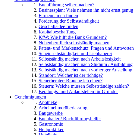
Buchführung selber machen?
Businessplan: Viele nehmen ihn nicht ernst genug
Firmennamen finden
Förderung der Selbstständigkeit
Geschäftsidee finden
Kapitalbeschaffung
KfW: Wie hilft die Bank Gründern?
Nebenberuflich selbstständig machen
Patent- und Markenschutz: Fragen und Antworten
Scheinselbständigkeit und Liebhaberei
Selbstständig machen nach Arbeitslosigkeit
Selbstständig machen nach Studium / Ausbildung
Selbstständig machen nach vorheriger Anstellung
Standort: Welcher ist der richtige?
Steuerberater: Brauche ich einen?
Steuern: Welche müssen Selbstständige zahlen?
Beratungs- und Anlaufstellen für Gründer
Genehmigungen
Apotheke
Arbeitnehmerüberlassung
Baugewerbe
Buchhalter / Buchführungshelfer
Gastronomie
Heilpraktiker
Hotellerie