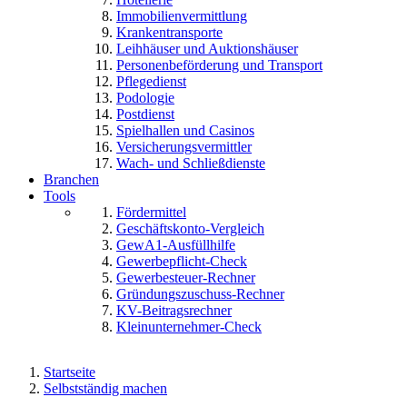
Immobilienvermittlung
Krankentransporte
Leihhäuser und Auktionshäuser
Personenbeförderung und Transport
Pflegedienst
Podologie
Postdienst
Spielhallen und Casinos
Versicherungsvermittler
Wach- und Schließdienste
Branchen
Tools
Fördermittel
Geschäftskonto-Vergleich
GewA1-Ausfüllhilfe
Gewerbepflicht-Check
Gewerbesteuer-Rechner
Gründungszuschuss-Rechner
KV-Beitragsrechner
Kleinunternehmer-Check
Startseite
Selbstständig machen