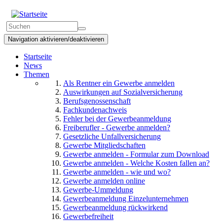
Direkt
zum
Suchformular
Inhalt
Suchen
Navigation aktivieren/deaktivieren
Startseite
News
Themen
Als Rentner ein Gewerbe anmelden
Auswirkungen auf Sozialversicherung
Berufsgenossenschaft
Fachkundenachweis
Fehler bei der Gewerbeanmeldung
Freiberufler - Gewerbe anmelden?
Gesetzliche Unfallversicherung
Gewerbe Mitgliedschaften
Gewerbe anmelden - Formular zum Download
Gewerbe anmelden - Welche Kosten fallen an?
Gewerbe anmelden - wie und wo?
Gewerbe anmelden online
Gewerbe-Ummeldung
Gewerbeanmeldung Einzelunternehmen
Gewerbeanmeldung rückwirkend
Gewerbefreiheit