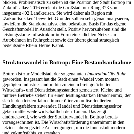
blicken. Problematisch zu sehen ist die Position der Stadt Bottrop im
Zukunftsatlas: 2016 erreicht die Großstadt nur Rang 323 von
insgesamt 402 Landkreisen. Sie wird daher als Region mit
‚Zukunftsrisiken‘ bewertet. Gründer sollten sehr genau analysieren,
inwiefern die Standortanalyse eine belastbare Basis für das eigene
Geschäftsmodell in Aussicht stellt. Positiv hervorzuheben sind die
leistungsstarke Infrastruktur in Form eines dichten Netzes an
Autobahnen im Ruhrgebiet sowie der überregional strategisch
bedeutsame Rhein-Herne-Kanal.
Strukturwandel in Bottrop: Eine Bestandsaufnahme
Bottrop ist zur Modellstadt der so genannten
InnovationCity Ruhr
geworden. Insgesamt hat die Stadt einen Wandel vom montan
geprägten Industriestandort hin zu einem breit gefächerten
Wirtschafts- und Dienstleistungsstandort gemeistert. Kleine und
mittlere Betriebe stehen für einen leistungsstarken Branchenmix, der
sich in den letzten Jahren immer öfter zukunftsorientierten
Handlungsfeldern zuwendet. Handel und Dienstleistungssektor
geben mittlerweile wirtschaftlich den Ton an. Das zeigt
eindrucksvoll, wie weit der Strukturwandel in Bottrop bereits
vorangeschritten ist. Die Wirtschaftsförderung unternimmt in den
letzten Jahren gezielte Anstrengungen, um die Innenstadt modern
und zukunftsfähig zu gestalten.