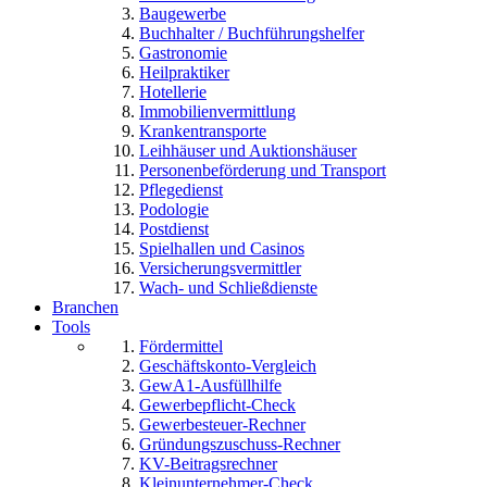
Baugewerbe
Buchhalter / Buchführungshelfer
Gastronomie
Heilpraktiker
Hotellerie
Immobilienvermittlung
Krankentransporte
Leihhäuser und Auktionshäuser
Personenbeförderung und Transport
Pflegedienst
Podologie
Postdienst
Spielhallen und Casinos
Versicherungsvermittler
Wach- und Schließdienste
Branchen
Tools
Fördermittel
Geschäftskonto-Vergleich
GewA1-Ausfüllhilfe
Gewerbepflicht-Check
Gewerbesteuer-Rechner
Gründungszuschuss-Rechner
KV-Beitragsrechner
Kleinunternehmer-Check