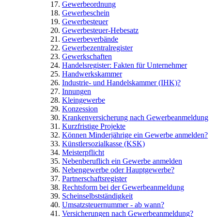
Gewerbeordnung
Gewerbeschein
Gewerbesteuer
Gewerbesteuer-Hebesatz
Gewerbeverbände
Gewerbezentralregister
Gewerkschaften
Handelsregister: Fakten für Unternehmer
Handwerkskammer
Industrie- und Handelskammer (IHK)?
Innungen
Kleingewerbe
Konzession
Krankenversicherung nach Gewerbeanmeldung
Kurzfristige Projekte
Können Minderjährige ein Gewerbe anmelden?
Künstlersozialkasse (KSK)
Meisterpflicht
Nebenberuflich ein Gewerbe anmelden
Nebengewerbe oder Hauptgewerbe?
Partnerschaftsregister
Rechtsform bei der Gewerbeanmeldung
Scheinselbstständigkeit
Umsatzsteuernummer - ab wann?
Versicherungen nach Gewerbeanmeldung?