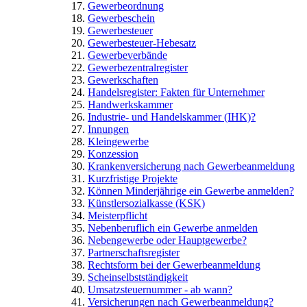
Gewerbeordnung
Gewerbeschein
Gewerbesteuer
Gewerbesteuer-Hebesatz
Gewerbeverbände
Gewerbezentralregister
Gewerkschaften
Handelsregister: Fakten für Unternehmer
Handwerkskammer
Industrie- und Handelskammer (IHK)?
Innungen
Kleingewerbe
Konzession
Krankenversicherung nach Gewerbeanmeldung
Kurzfristige Projekte
Können Minderjährige ein Gewerbe anmelden?
Künstlersozialkasse (KSK)
Meisterpflicht
Nebenberuflich ein Gewerbe anmelden
Nebengewerbe oder Hauptgewerbe?
Partnerschaftsregister
Rechtsform bei der Gewerbeanmeldung
Scheinselbstständigkeit
Umsatzsteuernummer - ab wann?
Versicherungen nach Gewerbeanmeldung?