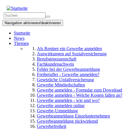
Direkt
zum
Suchformular
Inhalt
Suchen
Navigation aktivieren/deaktivieren
Startseite
News
Themen
Als Rentner ein Gewerbe anmelden
Auswirkungen auf Sozialversicherung
Berufsgenossenschaft
Fachkundenachweis
Fehler bei der Gewerbeanmeldung
Freiberufler - Gewerbe anmelden?
Gesetzliche Unfallversicherung
Gewerbe Mitgliedschaften
Gewerbe anmelden - Formular zum Download
Gewerbe anmelden - Welche Kosten fallen an?
Gewerbe anmelden - wie und wo?
Gewerbe anmelden online
Gewerbe-Ummeldung
Gewerbeanmeldung Einzelunternehmen
Gewerbeanmeldung rückwirkend
Gewerbefreiheit