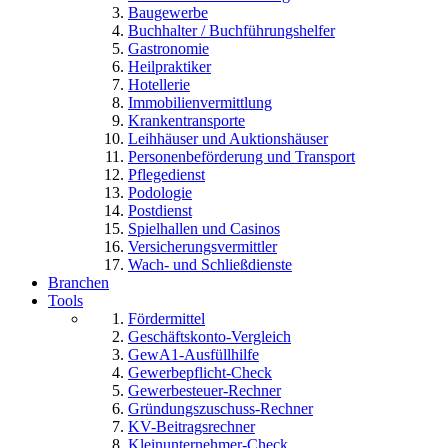
Baugewerbe
Buchhalter / Buchführungshelfer
Gastronomie
Heilpraktiker
Hotellerie
Immobilienvermittlung
Krankentransporte
Leihhäuser und Auktionshäuser
Personenbeförderung und Transport
Pflegedienst
Podologie
Postdienst
Spielhallen und Casinos
Versicherungsvermittler
Wach- und Schließdienste
Branchen
Tools
Fördermittel
Geschäftskonto-Vergleich
GewA1-Ausfüllhilfe
Gewerbepflicht-Check
Gewerbesteuer-Rechner
Gründungszuschuss-Rechner
KV-Beitragsrechner
Kleinunternehmer-Check