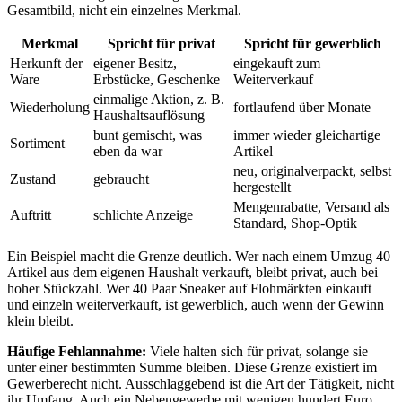
Gesamtbild, nicht ein einzelnes Merkmal.
Merkmal
Spricht für privat
Spricht für gewerblich
Herkunft der
eigener Besitz,
eingekauft zum
Ware
Erbstücke, Geschenke
Weiterverkauf
einmalige Aktion, z. B.
Wiederholung
fortlaufend über Monate
Haushaltsauflösung
bunt gemischt, was
immer wieder gleichartige
Sortiment
eben da war
Artikel
neu, originalverpackt, selbst
Zustand
gebraucht
hergestellt
Mengenrabatte, Versand als
Auftritt
schlichte Anzeige
Standard, Shop-Optik
Ein Beispiel macht die Grenze deutlich. Wer nach einem Umzug 40
Artikel aus dem eigenen Haushalt verkauft, bleibt privat, auch bei
hoher Stückzahl. Wer 40 Paar Sneaker auf Flohmärkten einkauft
und einzeln weiterverkauft, ist gewerblich, auch wenn der Gewinn
klein bleibt.
Häufige Fehlannahme:
Viele halten sich für privat, solange sie
unter einer bestimmten Summe bleiben. Diese Grenze existiert im
Gewerberecht nicht. Ausschlaggebend ist die Art der Tätigkeit, nicht
ihr Umfang. Auch ein Nebengewerbe mit wenigen hundert Euro