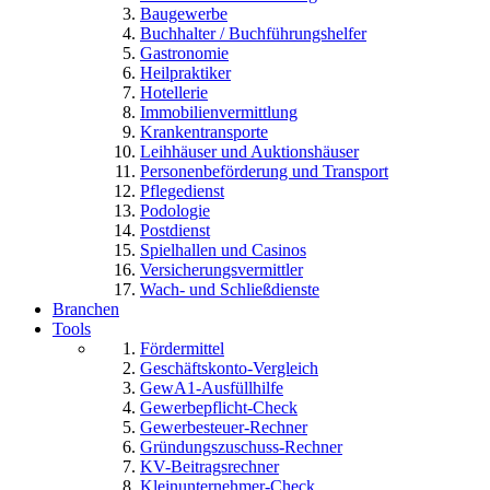
Baugewerbe
Buchhalter / Buchführungshelfer
Gastronomie
Heilpraktiker
Hotellerie
Immobilienvermittlung
Krankentransporte
Leihhäuser und Auktionshäuser
Personenbeförderung und Transport
Pflegedienst
Podologie
Postdienst
Spielhallen und Casinos
Versicherungsvermittler
Wach- und Schließdienste
Branchen
Tools
Fördermittel
Geschäftskonto-Vergleich
GewA1-Ausfüllhilfe
Gewerbepflicht-Check
Gewerbesteuer-Rechner
Gründungszuschuss-Rechner
KV-Beitragsrechner
Kleinunternehmer-Check