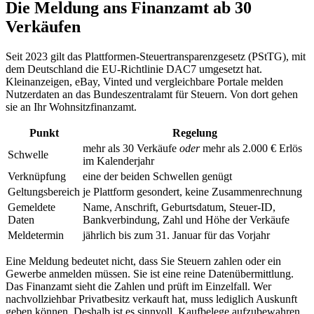
Die Meldung ans Finanzamt ab 30
Verkäufen
Seit 2023 gilt das Plattformen-Steuertransparenzgesetz (PStTG), mit
dem Deutschland die EU-Richtlinie DAC7 umgesetzt hat.
Kleinanzeigen, eBay, Vinted und vergleichbare Portale melden
Nutzerdaten an das Bundeszentralamt für Steuern. Von dort gehen
sie an Ihr Wohnsitzfinanzamt.
Punkt
Regelung
mehr als 30 Verkäufe
oder
mehr als 2.000 € Erlös
Schwelle
im Kalenderjahr
Verknüpfung
eine der beiden Schwellen genügt
Geltungsbereich
je Plattform gesondert, keine Zusammenrechnung
Gemeldete
Name, Anschrift, Geburtsdatum, Steuer-ID,
Daten
Bankverbindung, Zahl und Höhe der Verkäufe
Meldetermin
jährlich bis zum 31. Januar für das Vorjahr
Eine Meldung bedeutet nicht, dass Sie Steuern zahlen oder ein
Gewerbe anmelden müssen. Sie ist eine reine Datenübermittlung.
Das Finanzamt sieht die Zahlen und prüft im Einzelfall. Wer
nachvollziehbar Privatbesitz verkauft hat, muss lediglich Auskunft
geben können. Deshalb ist es sinnvoll, Kaufbelege aufzubewahren,