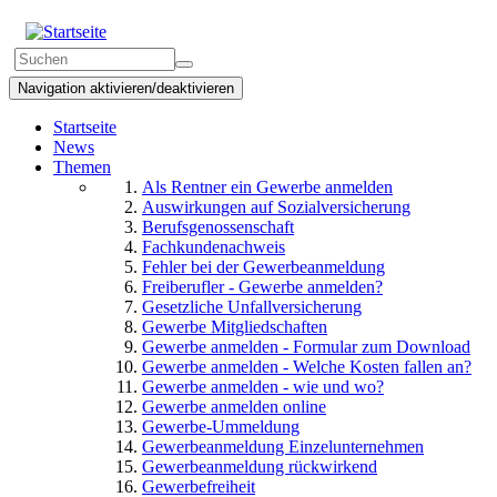
Direkt
zum
Suchformular
Inhalt
Suchen
Navigation aktivieren/deaktivieren
Startseite
News
Themen
Als Rentner ein Gewerbe anmelden
Auswirkungen auf Sozialversicherung
Berufsgenossenschaft
Fachkundenachweis
Fehler bei der Gewerbeanmeldung
Freiberufler - Gewerbe anmelden?
Gesetzliche Unfallversicherung
Gewerbe Mitgliedschaften
Gewerbe anmelden - Formular zum Download
Gewerbe anmelden - Welche Kosten fallen an?
Gewerbe anmelden - wie und wo?
Gewerbe anmelden online
Gewerbe-Ummeldung
Gewerbeanmeldung Einzelunternehmen
Gewerbeanmeldung rückwirkend
Gewerbefreiheit