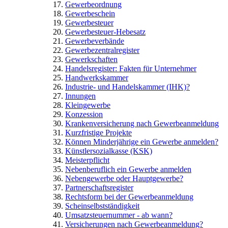
Gewerbeordnung
Gewerbeschein
Gewerbesteuer
Gewerbesteuer-Hebesatz
Gewerbeverbände
Gewerbezentralregister
Gewerkschaften
Handelsregister: Fakten für Unternehmer
Handwerkskammer
Industrie- und Handelskammer (IHK)?
Innungen
Kleingewerbe
Konzession
Krankenversicherung nach Gewerbeanmeldung
Kurzfristige Projekte
Können Minderjährige ein Gewerbe anmelden?
Künstlersozialkasse (KSK)
Meisterpflicht
Nebenberuflich ein Gewerbe anmelden
Nebengewerbe oder Hauptgewerbe?
Partnerschaftsregister
Rechtsform bei der Gewerbeanmeldung
Scheinselbstständigkeit
Umsatzsteuernummer - ab wann?
Versicherungen nach Gewerbeanmeldung?