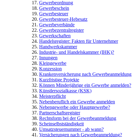
Gewerbeordnung
Gewerbeschein
Gewerbesteuer
Gewerbesteuer-Hebesatz
Gewerbeverbände
Gewerbezentralregister
Gewerkschaften
Handelsregister: Fakten für Unternehmer
Handwerkskammer
Industrie- und Handelskammer (IHK)?
Innungen
Kleingewerbe
Konzession
Krankenversicherung nach Gewerbeanmeldung
Kurzfristige Projekte
Können Minderjährige ein Gewerbe anmelden?
Künstlersozialkasse (KSK)
Meisterpflicht
Nebenberuflich ein Gewerbe anmelden
Nebengewerbe oder Hauptgewerbe?
Partnerschaftsregister
Rechtsform bei der Gewerbeanmeldung
Scheinselbstständigkeit
Umsatzsteuernummer - ab wann?
Versicherungen nach Gewerbeanmeldung?