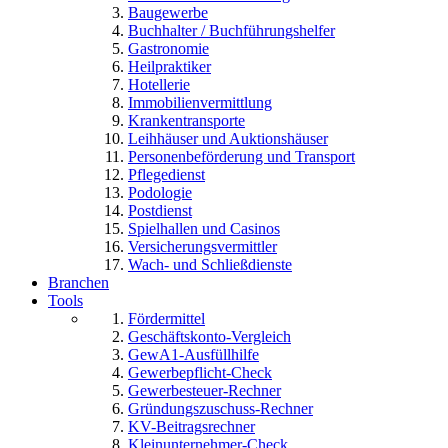
Baugewerbe
Buchhalter / Buchführungshelfer
Gastronomie
Heilpraktiker
Hotellerie
Immobilienvermittlung
Krankentransporte
Leihhäuser und Auktionshäuser
Personenbeförderung und Transport
Pflegedienst
Podologie
Postdienst
Spielhallen und Casinos
Versicherungsvermittler
Wach- und Schließdienste
Branchen
Tools
Fördermittel
Geschäftskonto-Vergleich
GewA1-Ausfüllhilfe
Gewerbepflicht-Check
Gewerbesteuer-Rechner
Gründungszuschuss-Rechner
KV-Beitragsrechner
Kleinunternehmer-Check