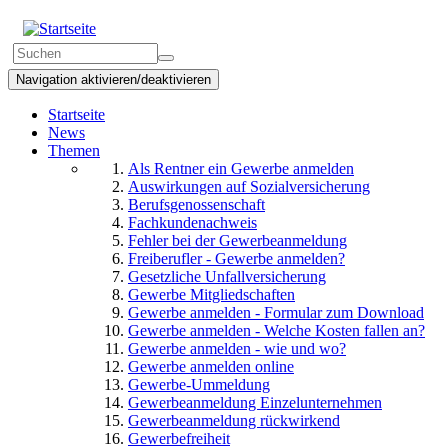
Direkt
zum
Suchformular
Inhalt
Suchen
Navigation aktivieren/deaktivieren
Startseite
News
Themen
Als Rentner ein Gewerbe anmelden
Auswirkungen auf Sozialversicherung
Berufsgenossenschaft
Fachkundenachweis
Fehler bei der Gewerbeanmeldung
Freiberufler - Gewerbe anmelden?
Gesetzliche Unfallversicherung
Gewerbe Mitgliedschaften
Gewerbe anmelden - Formular zum Download
Gewerbe anmelden - Welche Kosten fallen an?
Gewerbe anmelden - wie und wo?
Gewerbe anmelden online
Gewerbe-Ummeldung
Gewerbeanmeldung Einzelunternehmen
Gewerbeanmeldung rückwirkend
Gewerbefreiheit