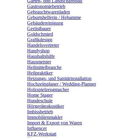
Garten- und Landschaftsbau
Gastronomiebetrieb
Gebrauchtwarenladen
Geburtshelferin / Hebamme
Gebäudereinigung
Gerüstbauer
Goldschmied
Grafikdesign
Handelsvertreter
Handyshop
Haushaltshilfe
Hausmeister
Heilmittelbranche
Heilpraktiker
Heizungs- und Sanitärinstallation
Hochzeitsplaner / Wedding-Planner
Holzspielzeugmacher
Home Stager
Hundeschule
Hörgeräteakustiker
Imbissbetrieb
Immobilienmakler
Import & Export von Waren
Influencer
KFZ-Werkstatt