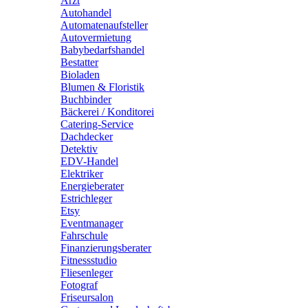
Arzt
Autohandel
Automatenaufsteller
Autovermietung
Babybedarfshandel
Bestatter
Bioladen
Blumen & Floristik
Buchbinder
Bäckerei / Konditorei
Catering-Service
Dachdecker
Detektiv
EDV-Handel
Elektriker
Energieberater
Estrichleger
Etsy
Eventmanager
Fahrschule
Finanzierungsberater
Fitnessstudio
Fliesenleger
Fotograf
Friseursalon