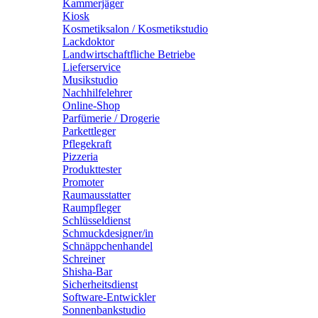
Kammerjäger
Kiosk
Kosmetiksalon / Kosmetikstudio
Lackdoktor
Landwirtschaftfliche Betriebe
Lieferservice
Musikstudio
Nachhilfelehrer
Online-Shop
Parfümerie / Drogerie
Parkettleger
Pflegekraft
Pizzeria
Produkttester
Promoter
Raumausstatter
Raumpfleger
Schlüsseldienst
Schmuckdesigner/in
Schnäppchenhandel
Schreiner
Shisha-Bar
Sicherheitsdienst
Software-Entwickler
Sonnenbankstudio