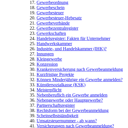
Gewerbeordnung
Gewerbeschein
Gewerbesteuer
Gewerbesteuer-Hebesatz
Gewerbeverbände
Gewerbezentralregister
Gewerkschaften
Handelsregister: Fakten für Unternehmer
Handwerkskammer
Industrie- und Handelskammer (IHK)?
Innungen
Kleingewerbe
Konzession
Krankenversicherung nach Gewerbeanmeldung
Kurzfristige Projekte
Können Minderjährige ein Gewerbe anmelden?
Künstlersozialkasse (KSK)
Meisterpflicht
Nebenberuflich ein Gewerbe anmelden
Nebengewerbe oder Hauptgewerbe?
Partnerschaftsregister
Rechtsform bei der Gewerbeanmeldung
Scheinselbstständigkeit
Umsatzsteuernummer - ab wann?
Versicherungen nach Gewerbeanmeldung?