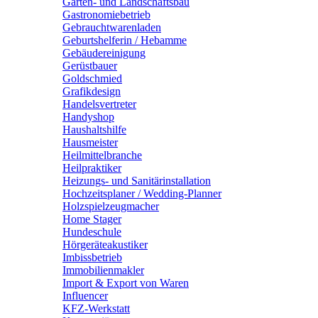
Garten- und Landschaftsbau
Gastronomiebetrieb
Gebrauchtwarenladen
Geburtshelferin / Hebamme
Gebäudereinigung
Gerüstbauer
Goldschmied
Grafikdesign
Handelsvertreter
Handyshop
Haushaltshilfe
Hausmeister
Heilmittelbranche
Heilpraktiker
Heizungs- und Sanitärinstallation
Hochzeitsplaner / Wedding-Planner
Holzspielzeugmacher
Home Stager
Hundeschule
Hörgeräteakustiker
Imbissbetrieb
Immobilienmakler
Import & Export von Waren
Influencer
KFZ-Werkstatt