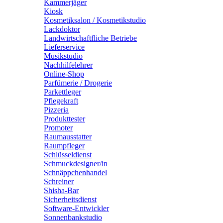
Kammerjäger
Kiosk
Kosmetiksalon / Kosmetikstudio
Lackdoktor
Landwirtschaftfliche Betriebe
Lieferservice
Musikstudio
Nachhilfelehrer
Online-Shop
Parfümerie / Drogerie
Parkettleger
Pflegekraft
Pizzeria
Produkttester
Promoter
Raumausstatter
Raumpfleger
Schlüsseldienst
Schmuckdesigner/in
Schnäppchenhandel
Schreiner
Shisha-Bar
Sicherheitsdienst
Software-Entwickler
Sonnenbankstudio